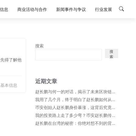
信息
商业活动与合作
新闻事件与争议
行业发展
搜索
搜
索
，先得了解他
近期文章
人基本信息
赵长鹏与何一的对话，揭示了未来区块链的无限可能！
我用了几个月，终于明白了赵长鹏如何从币安崛起成首富的秘密；
币安创始人赵长鹏身价暴涨，这背后究竟隐藏了哪些秘密？
我的投资路上走了多少弯？币安赵长鹏传奇故事细节全揭晓！
赵长鹏在台湾的秘密：你绝对想不到的背后故事！