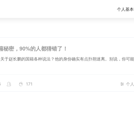
个人基本
籍秘密，90%的人都猜错了！
过关于赵长鹏的国籍各种说法？他的身份确实有点扑朔迷离。别说，你可
6
171
个