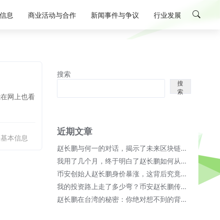
信息
商业活动与合作
新闻事件与争议
行业发展
搜索
搜
索
能在网上也看
近期文章
人基本信息
赵长鹏与何一的对话，揭示了未来区块链的无限可能！
我用了几个月，终于明白了赵长鹏如何从币安崛起成首富的秘密；
币安创始人赵长鹏身价暴涨，这背后究竟隐藏了哪些秘密？
我的投资路上走了多少弯？币安赵长鹏传奇故事细节全揭晓！
赵长鹏在台湾的秘密：你绝对想不到的背后故事！