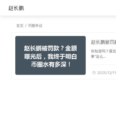
赵长鹏
首页
/
币圈争议
赵长鹏被罚
你知道吗？最近
事”这么…
2025/12/1