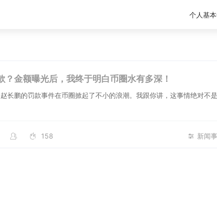
个人基本
款？金额曝光后，我终于明白币圈水有多深！
赵长鹏的罚款事件在币圈掀起了不小的浪潮。我跟你讲，这事情绝对不是
1
158
新闻