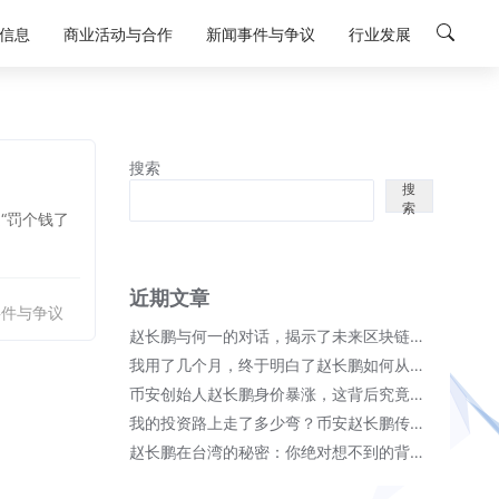
信息
商业活动与合作
新闻事件与争议
行业发展
搜索
搜
索
“罚个钱了
近期文章
事件与争议
赵长鹏与何一的对话，揭示了未来区块链的无限可能！
我用了几个月，终于明白了赵长鹏如何从币安崛起成首富的秘密；
币安创始人赵长鹏身价暴涨，这背后究竟隐藏了哪些秘密？
我的投资路上走了多少弯？币安赵长鹏传奇故事细节全揭晓！
赵长鹏在台湾的秘密：你绝对想不到的背后故事！