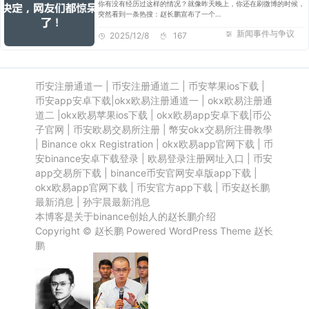
你有没有经历过这样的情况？就像昨天晚上，你还在刷微博的时候，
突然看到一条热搜：赵长鹏宣布了一个…
新闻事件与争议
2025/12/8
167
币安注册通道一
|
币安注册通道二
|
币安苹果ios下载
|
币安app安卓下载
|
okx欧易注册通道一
|
okx欧易注册通
道二
|
okx欧易苹果ios下载
|
okx欧易app安卓下载
|
币公
子官网
|
币安欧易交易所注册
|
幣安okx交易所注冊教學
|
Binance okx Registration
|
okx欧易app官网下载
|
币
安binance安卓下载登录
|
欧易登录注册网址入口
|
币安
app交易所下载
|
binance币安官网安卓版app下载
|
okx欧易app官网下载
|
币安官方app下载
|
币安赵长鹏
最新消息
|
孙宇晨最新消息
本博客是关于binance创始人的赵长鹏介绍
Copyright ©
赵长鹏
Powered
WordPress
Theme
赵长
鹏