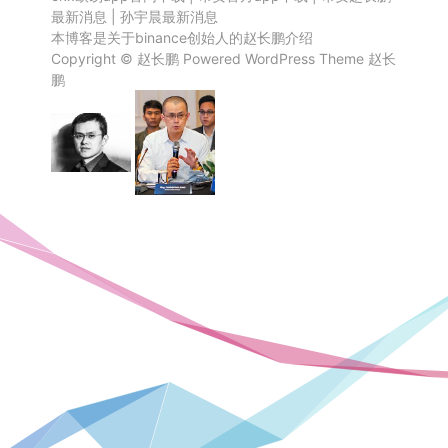
最新消息
|
孙宇晨最新消息
本博客是关于binance创始人的赵长鹏介绍
Copyright ©
赵长鹏
Powered
WordPress
Theme
赵长
鹏