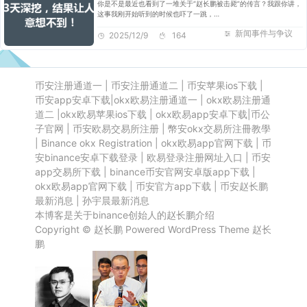
你是不是最近也看到了一堆关于“赵长鹏被击毙”的传言？我跟你讲，
这事我刚开始听到的时候也吓了一跳，…
新闻事件与争议
2025/12/9
164
币安注册通道一
|
币安注册通道二
|
币安苹果ios下载
|
币安app安卓下载
|
okx欧易注册通道一
|
okx欧易注册通
道二
|
okx欧易苹果ios下载
|
okx欧易app安卓下载
|
币公
子官网
|
币安欧易交易所注册
|
幣安okx交易所注冊教學
|
Binance okx Registration
|
okx欧易app官网下载
|
币
安binance安卓下载登录
|
欧易登录注册网址入口
|
币安
app交易所下载
|
binance币安官网安卓版app下载
|
okx欧易app官网下载
|
币安官方app下载
|
币安赵长鹏
最新消息
|
孙宇晨最新消息
本博客是关于binance创始人的赵长鹏介绍
Copyright ©
赵长鹏
Powered
WordPress
Theme
赵长
鹏