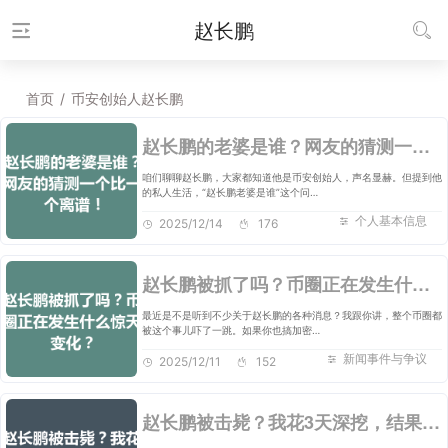
赵长鹏
首页
/
币安创始人赵长鹏
赵长鹏的老婆是谁？网友的猜测一个比一个离谱！
咱们聊聊赵长鹏，大家都知道他是币安创始人，声名显赫。但提到他
的私人生活，“赵长鹏老婆是谁”这个问…
个人基本信息
2025/12/14
176
赵长鹏被抓了吗？币圈正在发生什么惊天变化？
最近是不是听到不少关于赵长鹏的各种消息？我跟你讲，整个币圈都
被这个事儿吓了一跳。如果你也搞加密…
新闻事件与争议
2025/12/11
152
赵长鹏被击毙？我花3天深挖，结果让人意想不到！