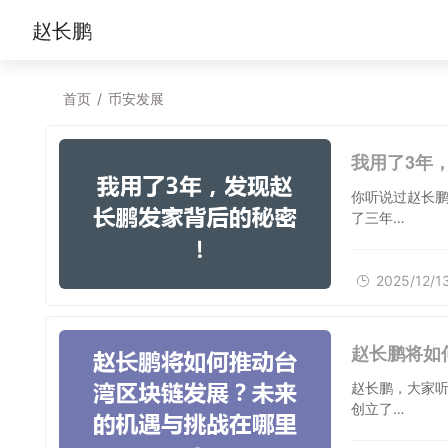
赵长鹏
首页
/
币安发展
我用了3年
你听说过赵长
了三年…
2025/12/1
赵长鹏将如
赵长鹏，大家
创立了…