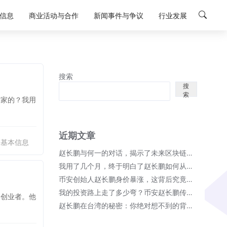
信息
商业活动与合作
新闻事件与争议
行业发展
搜索
搜
索
发家的？我用
近期文章
人基本信息
赵长鹏与何一的对话，揭示了未来区块链的无限可能！
我用了几个月，终于明白了赵长鹏如何从币安崛起成首富的秘密；
币安创始人赵长鹏身价暴涨，这背后究竟隐藏了哪些秘密？
我的投资路上走了多少弯？币安赵长鹏传奇故事细节全揭晓！
的创业者。他
赵长鹏在台湾的秘密：你绝对想不到的背后故事！