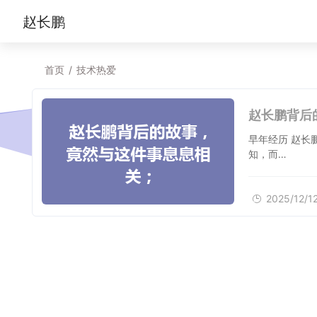
赵长鹏
首页
/
技术热爱
赵长鹏背后
早年经历 赵长
知，而…
2025/12/1