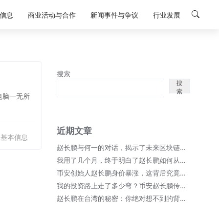
信息
商业活动与合作
新闻事件与争议
行业发展
搜索
搜
索
电脑一无所
近期文章
人基本信息
赵长鹏与何一的对话，揭示了未来区块链的无限可能！
我用了几个月，终于明白了赵长鹏如何从币安崛起成首富的秘密；
币安创始人赵长鹏身价暴涨，这背后究竟隐藏了哪些秘密？
我的投资路上走了多少弯？币安赵长鹏传奇故事细节全揭晓！
赵长鹏在台湾的秘密：你绝对想不到的背后故事！