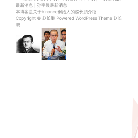
最新消息
|
孙宇晨最新消息
本博客是关于binance创始人的赵长鹏介绍
Copyright ©
赵长鹏
Powered
WordPress
Theme
赵长
鹏