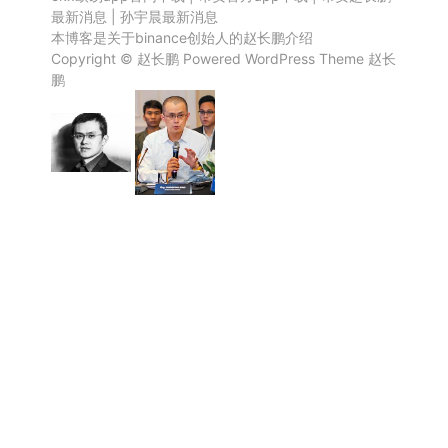
最新消息
|
孙宇晨最新消息
本博客是关于binance创始人的赵长鹏介绍
Copyright ©
赵长鹏
Powered
WordPress
Theme
赵长
鹏