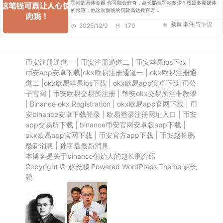
罚款的具体金额 你可能会好奇，赵长鹏被罚款多少？根据多家媒体
的报道，他这次面临的罚款高达数百万…
新闻事件与争议
2025/12/9
170
币安注册通道一
|
币安注册通道二
|
币安苹果ios下载
|
币安app安卓下载
|
okx欧易注册通道一
|
okx欧易注册通
道二
|
okx欧易苹果ios下载
|
okx欧易app安卓下载
|
币公
子官网
|
币安欧易交易所注册
|
幣安okx交易所注冊教學
|
Binance okx Registration
|
okx欧易app官网下载
|
币
安binance安卓下载登录
|
欧易登录注册网址入口
|
币安
app交易所下载
|
binance币安官网安卓版app下载
|
okx欧易app官网下载
|
币安官方app下载
|
币安赵长鹏
最新消息
|
孙宇晨最新消息
本博客是关于binance创始人的赵长鹏介绍
Copyright ©
赵长鹏
Powered
WordPress
Theme
赵长
鹏