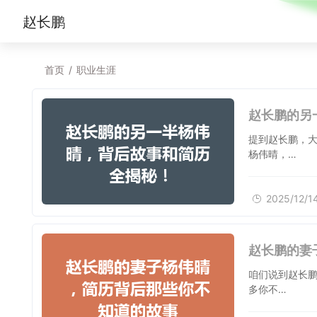
赵长鹏
首页
/
职业生涯
赵长鹏的另
提到赵长鹏，
杨伟晴，…
2025/12/1
赵长鹏的妻
咱们说到赵长
多你不…