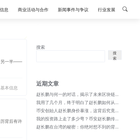
信息
商业活动与合作
新闻事件与争议
行业发展
搜索
搜
索
的另一半——
近期文章
人基本信息
赵长鹏与何一的对话，揭示了未来区块链的无限可能！
我用了几个月，终于明白了赵长鹏如何从币安崛起成首富的秘密；
币安创始人赵长鹏身价暴涨，这背后究竟隐藏了哪些秘密？
我的投资路上走了多少弯？币安赵长鹏传奇故事细节全揭晓！
简历背后有许
赵长鹏在台湾的秘密：你绝对想不到的背后故事！