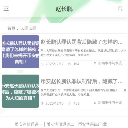
赵长鹏
首页
/
认罪认罚
赵长鹏认罪认罚背后隐藏了怎样的秘密？让我们来揭开币安的真相！
不少人可能在新闻里看到关于赵长鹏的消息。他最近认罪认罚，这个
对于币安来说可不小的震动。大家或许…
新闻事件与争议
2025/12/12
154
币安赵长鹏认罪认罚背后，隐藏了哪些不为人知的真相？
在币安这家公司，大家应该都听过吧？赵长鹏作为它的创始人，一直
以来都是行业内的风云人物。可你知道…
新闻事件与争议
2025/12/10
163
币安注册通道一
|
币安注册通道二
|
币安苹果ios下载
|