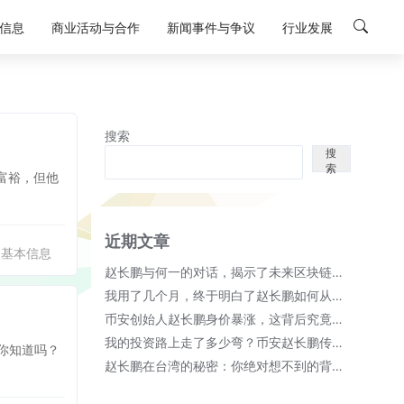
信息
商业活动与合作
新闻事件与争议
行业发展
搜索
搜
索
富裕，但他
近期文章
人基本信息
赵长鹏与何一的对话，揭示了未来区块链的无限可能！
我用了几个月，终于明白了赵长鹏如何从币安崛起成首富的秘密；
币安创始人赵长鹏身价暴涨，这背后究竟隐藏了哪些秘密？
我的投资路上走了多少弯？币安赵长鹏传奇故事细节全揭晓！
你知道吗？
赵长鹏在台湾的秘密：你绝对想不到的背后故事！