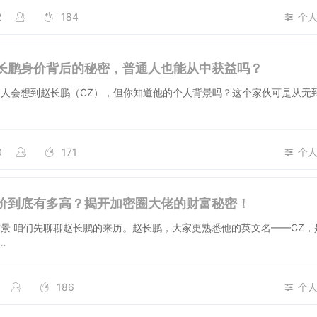
2
184
个
长鹏身价背后的秘密，普通人也能从中获益吗？
人会想到赵长鹏（CZ），但你知道他的个人背景吗？这个家伙可是从无
0
171
个
价到底有多高？揭开加密圈大佬的财富秘密！
景 咱们先聊聊赵长鹏的来历。赵长鹏，大家更熟悉他的英文名——CZ，
…
186
个