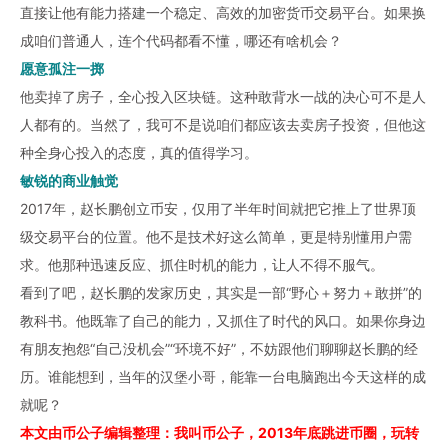
直接让他有能力搭建一个稳定、高效的加密货币交易平台。如果换
成咱们普通人，连个代码都看不懂，哪还有啥机会？
愿意孤注一掷
他卖掉了房子，全心投入区块链。这种敢背水一战的决心可不是人
人都有的。当然了，我可不是说咱们都应该去卖房子投资，但他这
种全身心投入的态度，真的值得学习。
敏锐的商业触觉
2017年，赵长鹏创立币安，仅用了半年时间就把它推上了世界顶
级交易平台的位置。他不是技术好这么简单，更是特别懂用户需
求。他那种迅速反应、抓住时机的能力，让人不得不服气。
看到了吧，赵长鹏的发家历史，其实是一部“野心＋努力＋敢拼”的
教科书。他既靠了自己的能力，又抓住了时代的风口。如果你身边
有朋友抱怨“自己没机会”“环境不好”，不妨跟他们聊聊赵长鹏的经
历。谁能想到，当年的汉堡小哥，能靠一台电脑跑出今天这样的成
就呢？
本文由币公子编辑整理：我叫币公子，2013年底跳进币圈，玩转