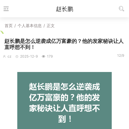
赵长鹏
首页
/
个人基本信息
/
正文
赵长鹏是怎么逆袭成亿万富豪的？他的发家秘诀让人
直呼想不到！
12/9
cz
2025-12-9
179