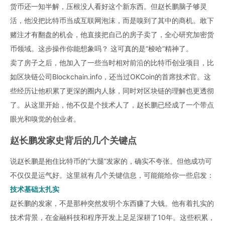
货币还一知半解，压根没人看好这个新东西。但赵长鹏脑子够灵
活，他没把比特币当成互联网泡沫，而是嗅到了其中的商机。敢下
赌注才有翻盘的机会，他直接把自己的房子卖了，全心研究加密货
币领域。这步操作你能想象吗？ 这可真的是“梭哈”精神了。
卖了房子之后，他加入了一些当时相对前沿的比特币创业项目，比
如区块链公司Blockchain.info，还当过OKCoin的首席技术官。这
些经历让他积累了更深的圈内人脉，同时对区块链的理解也更透彻
了。从这里开始，他不仅是个技术人了，赵长鹏已经成了一个带点
眼光和嗅觉的创业者。
赵长鹏发家史
背后的几个关键点
说赵长鹏是抱住比特币的“大腿”发家的，确实不夸张。但他成功可
不仅仅是运气好。这里就有几个关键信息，可能能给你一些启发：
技术基础太扎实
赵长鹏的发家，不是那种突然发明个东西赚了大钱。他有着扎实的
技术背景，在金融科技和程序开发上足足深耕了10年。这些积累，