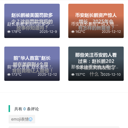
赵长鹏被美国罚款多少？这些罚款背后的故事你知道吗？
币安赵长鹏资产惊人增长，2025年会有怎样的新篇章？
178℃
2025-12-9
162℃
2025-12-12
前“华人首富”赵长鹏在美获刑4个月，背后真相让人震惊！
那些关注币安的人看过来：赵长鹏2025年被抓究竟发生了什么？
173℃
2025-12-12
157℃
2025-12-10
共有
0
条评论
emoji表情