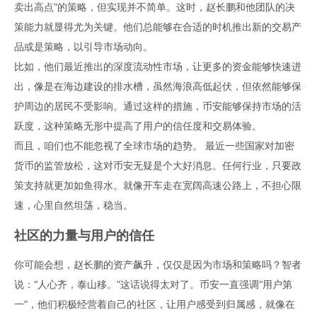
卖出高点”的策略，但实现并不简单。这时，
赵长鹏
和他团队的决
策能力就显得尤为关键。他们总能够在合适的时机推出新的交易产
品或是策略，以引导市场动向。
比如，他们最近推出的深度流动性市场，让更多的资金能够快速进
出，像是在海边建设的排水槽，虽然海浪高低起伏，但依然能够保
护周边的居民不受影响。通过这样的措施，币安能够保持市场的活
跃度，这种策略无形中提高了用户的信任度和交易体验。
而且，咱们也不能忽视了全球市场的趋势。 最近一些国家对加密
货币的监管放松，这对币安无疑是个大好消息。任何行业，只要政
策支持就更加如鱼得水。就像开车走在宽阔高速公路上，不担心限
速，心里自然坦荡，稳当。
社区的力量与用户的信任
你可能会想，赵长鹏的资产飙升，仅仅是因为市场和策略吗？智者
说：“人心齐，泰山移。”这话说得太对了。币安一直强调“用户第
一”，他们积极经营着自己的社区，让用户感受到归属感，就像在