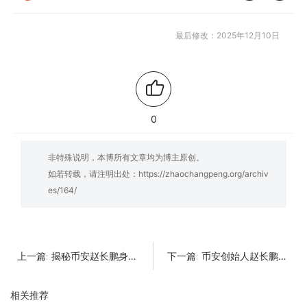
最后修改：2025年12月10日
0
非特殊说明，本博所有文章均为博主原创。
如若转载，请注明出处：
https://zhaochangpeng.org/archiv
es/164/
揭秘币安赵长鹏身价背后的秘密，普通人也能从中获益吗？
币安创始人赵长鹏的背后故事，你了解多少？
上一篇:
下一篇:
相关推荐