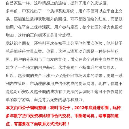
自己家里一样。这种情感上的连结，提升了用户的忠诚度。
多年前，币安推出了一个质押奖励系统，用户不仅可以在平台上交
易，还能通过质押获取额外的回报。可不是随便给的红包，而是鼓
励用户在平台上保持活跃。用户参与度高，整个社区的活力也跟着
增加，这样的正向循环真是非常难得。
我认识个朋友，还特别喜欢在知乎上分享他的币安体验，他的帖子
总是能获得大量点赞。你看，这种点滴互动升级是一种信任的积
累，用户的分享相当于自发的宣传，币安在这个过程中自然而然就
建立了一个强大的用户基础。这才是资产不断飙升的深层原因。
所以，赵长鹏的资产上涨不仅仅是外部市场因素的结果，更是一系
列内在策略、市场理解和用户信任构成的复杂网络。现在，你是不
是也对币安以及赵长鹏的成功有了更深的认识呢？这可不仅仅是简
单的数字游戏，而是背后无数的思考和努力。
本文由币公子编辑整理：我叫币公子，2013年底跳进币圈，玩转
多年
数字货币
投资和比特币合约交易。币圈老司机，啥事都知道
点，有需要在下面联系方式找到我！