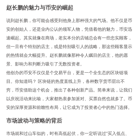
赵长鹏
的魅力与
币安
的崛起
说到
赵长鹏
，你可能会感受到他身上那种强大的气场。他不仅是
币
安
的创始人，还是业内公认的领军人物，凭借着他的魅力，
币安
迅
速崛起。其实就像在商场，老实本分的店铺总会有一些忠实顾客，
但一旦有个特别的店主，或是特别吸引人的战略，那这些顾客显示
的热情就会大幅提升。
赵长鹏
就像那种令人瞩目的店主，他的愿
景、影响力和判断力吸引了无数投资者。
他创办的
币安
不仅仅是个交易平台，更是一个全生态的
区块链
项
目。你知道吗？
区块链
的热度直线上升，各种
数字货币
层出不
穷，币安借助这个机会，推出了各种创新产品。简单来说，让我们
以庆祝活动来比喻，大家都热衷参加派对、买票自然也就多了。币
安的深厚资源和前瞻性布局，让它成为了投资者心中的热门选择。
市场波动与策略的背后
市场就和过山车似的，时有高低起伏，你一定听说过“买入低点、