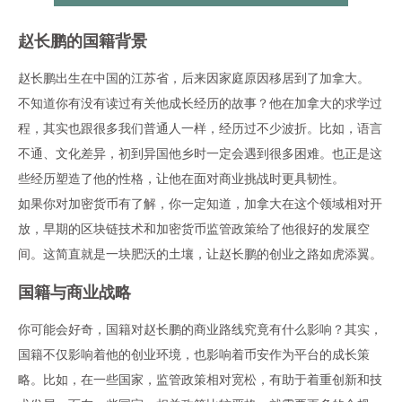
赵长鹏
的
国籍
背景
赵长鹏
出生在中国的江苏省，后来因家庭原因移居到了加拿大。
不知道你有没有读过有关他成长经历的故事？他在加拿大的求学过
程，其实也跟很多我们普通人一样，经历过不少波折。比如，语言
不通、文化差异，初到异国他乡时一定会遇到很多困难。也正是这
些经历塑造了他的性格，让他在面对商业挑战时更具韧性。
如果你对
加密货币
有了解，你一定知道，加拿大在这个领域相对开
放，早期的区块链技术和
加密货币
监管政策给了他很好的发展空
间。这简直就是一块肥沃的土壤，让
赵长鹏
的创业之路如虎添翼。
国籍
与
商业战略
你可能会好奇，
国籍
对
赵长鹏
的商业路线究竟有什么影响？其实，
国籍
不仅影响着他的创业环境，也影响着
币安
作为平台的成长策
略。比如，在一些国家，监管政策相对宽松，有助于着重创新和技