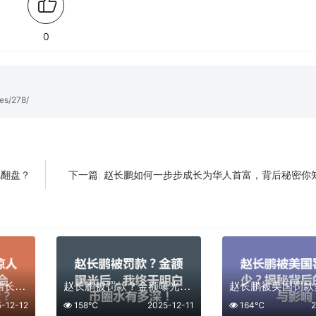
0
es/278/
风翻盘？
赵长鹏如何一步步成长为华人首富，背后秘密你
下一篇:
币安赵长鹏资产惊人增长，2025年会有怎样的新篇章？
赵长鹏被罚款？金额曝光后，我终于明白币圈水有多深！
5-12-12
158℃
2025-12-11
164℃
2