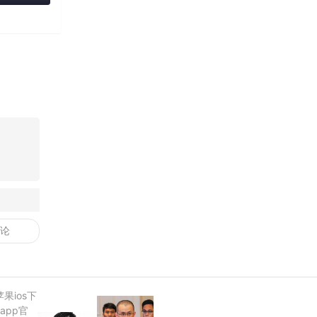
苹果ios下
app官