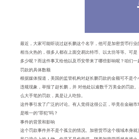
最近，大家可能听说过
赵长鹏
这个名字，他可是
加密货币
行业
相当火热的，很多人都在上面交易比特币、以太坊等等。可是
多少呢？而这件事又给他以及
币安
带来了哪些影响呢？咱们一
罚款的具体数额
根据媒体报道，美国的监管机构对
赵长鹏
罚款的金额可不是个
违规现象，举报了
赵长鹏
，并 对他处以逾数千万美金的罚款
么大手笔的罚款，真是让人吃惊。
这件事引发了广泛的讨论。有人觉得这很公正，毕竟在金融市
是唯一的“罪犯”吗？
事件的背景和影响
这个罚款事件并不是个孤立的情况。
加密货币
这个领域本身就
风口浪尖上的人物。你是不是也觉得，随着
加密货币
越来越火