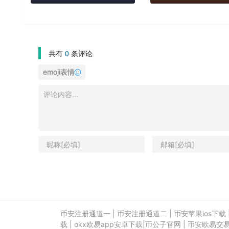
共有
0
条评论
emoji表情
币安注册通道一
|
币安注册通道二
|
币安苹果ios下载
载
|
okx欧易app安卓下载
|
币公子官网
|
币安欧易交