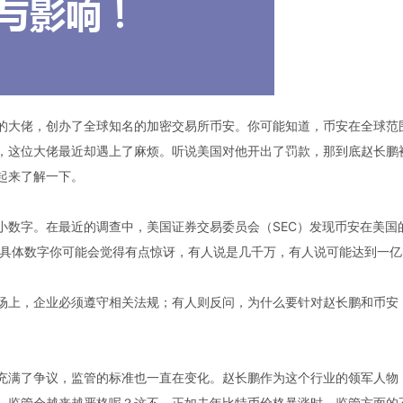
的大佬，创办了全球知名的加密交易所
币安
。你可能知道，
币安
在全球范
，这位大佬最近却遇上了麻烦。听说美国对他开出了罚款，那到底
赵长鹏
起来了解一下。
小数字。在最近的调查中，美国证券交易委员会（SEC）发现
币安
在美国
。具体数字你可能会觉得有点惊讶，有人说是几千万，有人说可能达到一亿
场上，企业必须遵守相关法规；有人则反问，为什么要针对赵长鹏和币安
充满了争议，监管的标准也一直在变化。赵长鹏作为这个行业的领军人物
，监管会越来越严格呢？这不，正如去年比特币价格暴涨时，监管方面的