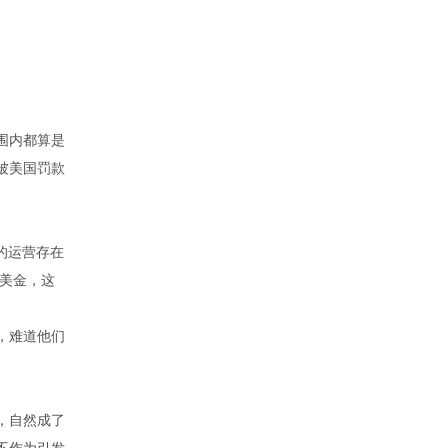
围内都算是
被
美国罚款
的运营存在
美金，这
，难道他们
，自然成了
不作为引发