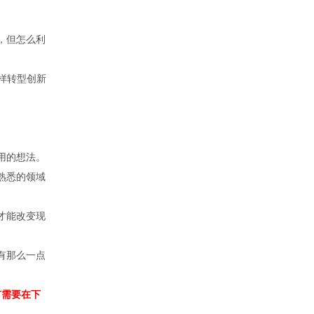
，但怎么利
样
转型创新
用的想法。
熟悉的领域
才能改变现
有那么一点
有需要在下