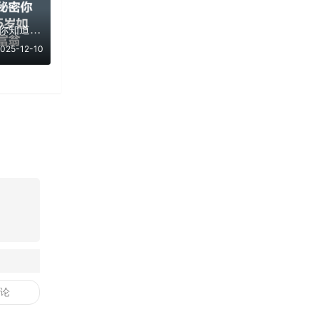
赵长鹏的资产秘密你知道多少？45岁如何成为亿万富翁
025-12-10