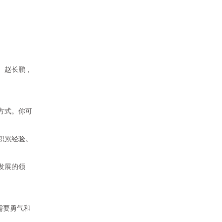
。
赵长鹏
，
方式。你可
积累经验。
发展的领
需要勇气和