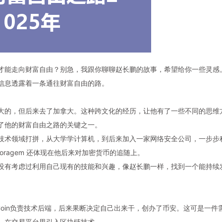
才能走向
财富自由
？别急，我跟你聊聊
赵长鹏
的故事，希望给你一些灵感
信息透露着一条通往
财富自由
的路。
大的，但后来去了加拿大。这种跨文化的经历，让他有了一些不同的思维
了他的
财富自由
之路的关键之一。
技术领域打拼，从大学学计算机，到后来加入一家网络安全公司，一步步
ragem 还体现在他后来对
加密货币
的追随上。
没有考虑过利用自己现有的技能和兴趣，像赵长鹏一样，找到一个能持续
Coin负责技术后端，后来果断决定自己出来干，创办了
币安
。这可是一件
—在交易平台里引入区块链技术。