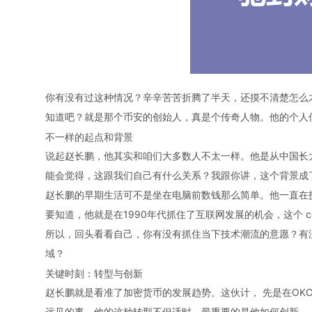
你有没有过这种情况？辛辛苦苦折腾了半天，还摸不清楚怎么
知道吧？就是那个
币安
的创始人，真是个传奇人物。他的个人
不一样的起点和背景
说起
赵长鹏
，他其实和咱们大多数人不太一样。他是从中国长
能会觉得，这跟我们自己有什么关系？我跟你讲，这个背景成
赵长鹏
的早期生活可不是坐在电脑前数钱那么简单。他一直在
要知道，他就是在1990年代抓住了互联网发展的机会，这个 co
所以，回头看看自己，你有没有抓住当下技术潮流的意愿？有
域？
关键时刻：转型与创新
赵长鹏就是看准了
加密货币
的发展趋势。这伙计， 先是在OK
远见的事。他的这种转型不但适时，最重要的是他如何创新—