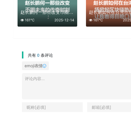
赵长鹏何一那些改变币圈未来的传奇时刻；
161℃
2025-12-14
161℃
2025
共有
0
条评论
emoji表情