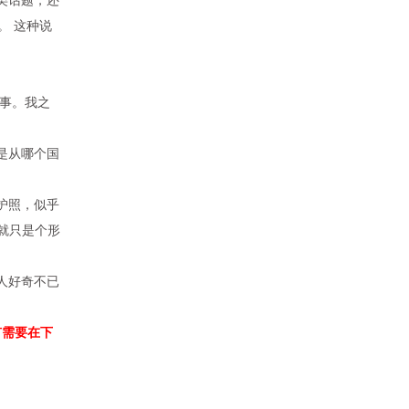
。 这种说
事。我之
是从哪个国
护照，似乎
就只是个形
人好奇不已
有需要在下