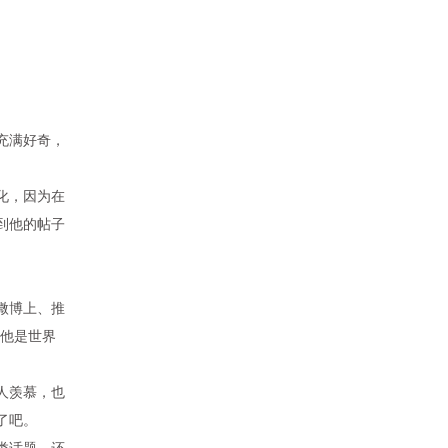
充满好奇，
化，因为在
到他的帖子
微博上、推
好他是世界
人羡慕，也
了吧。
类话题，还