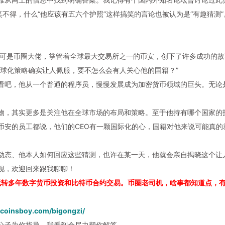
不得，什么“他应该有五六个护照”这样搞笑的言论也被认为是“有趣猜测”
他可是币圈大佬，掌管着全球最大交易所之一的
币安
，创下了许多成功的故
球化策略确实让人佩服，要不怎么会有人关心他的国籍？”
看吧，他从一个普通的程序员，慢慢发展成为
加密货币
领域的巨头。无论
物，其实更多是关注他在全球市场的布局和策略。至于他持有哪个国家的
币安
的员工都说，他们的CEO有一颗国际化的心，国籍对他来说可能真的
动态、他本人如何回应这些猜测，也许在某一天，他就会亲自揭晓这个让
现，欢迎回来跟我聊聊！
玩转多年数字货币投资和比特币合约交易。币圈老司机，啥事都知道点，
.coinsboy.com/bigongzi/
公子为你指导，我看到会尽力帮你解答。