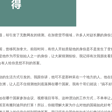
题，却引发了无数网友的猜测。在
加密货币
领域，许多人对
赵长鹏
的身份
。
国，曾移民加拿大。前段时间，有些人开始质疑他的身份是不是发生了变
是他作为
币安
创始人之一的身份，让大家猜测纷纷。我记得有次我朋友看
会有人给你意想不到的答案。
动的生活方式引发的。我跟你讲，他可不是那种呆在一个地方的人。他在
欧洲，让人忍不住猜测他到底落脚在哪个国家。我有个哥们就说：“搞不
如在哪个国家参加会议、视察项目等等。这种漂泊的工作方式，不单单让
甚至有搬到迪拜的打算！所以，你能理解大家为什么对他的
国籍
如此好奇
难从网上的信息中找到明确答案。我记得有个国内外知名论坛曾讨论过此