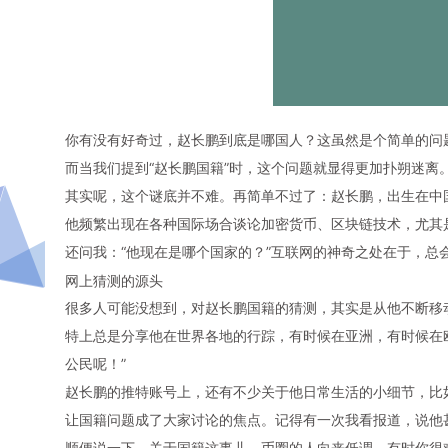
你有没有好奇过，
赵长鹏
到底是哪国人？这虽然是个简单的问
而当我们提到“
赵长鹏
国籍
”时，这个问题就显得更加扑朔迷离
其实呢，这个谜底并不难。再简单不过了：
赵长鹏
，出生在中
他频繁出现在各种国际场合谈论
加密货币
、区块链技术，尤其
还问我：“他现在是哪个国家的？”互联网的神奇之处在于，总
网上猜测的源头
很多人可能没想到，对赵长鹏
国籍
的猜测，其实是从他不断移
特上总是分享他在世界各地的行踪，有时候在亚洲，有时候在
公民呢！”
赵长鹏的推特账号上，还有不少关于他日常生活的小细节，比
让
国籍
问题成了大家讨论的焦点。记得有一次我看报道，说他
顺便说一下，关于国籍这事儿，币圈的人向来低调，有时你很