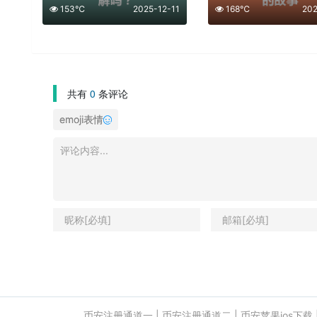
153℃
2025-12-11
168℃
202
共有
0
条评论
emoji表情
币安注册通道一
|
币安注册通道二
|
币安苹果ios下载