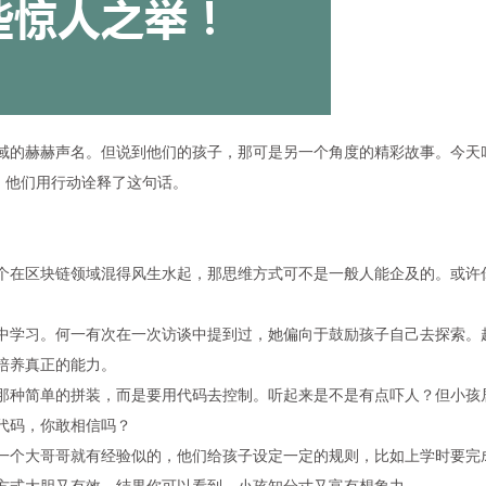
域的赫赫声名。但说到他们的孩子，那可是另一个角度的精彩故事。今天
，他们用行动诠释了这句话。
个在区块链领域混得风生水起，那思维方式可不是一般人能企及的。或许
中学习。
何一
有次在一次访谈中提到过，她偏向于鼓励孩子自己去探索。
培养真正的能力。
那种简单的拼装，而是要用代码去控制。听起来是不是有点吓人？但小孩
代码，你敢相信吗？
一个大哥哥就有经验似的，他们给孩子设定一定的规则，比如上学时要完
方式大胆又有效，结果你可以看到，小孩知分寸又富有想象力。