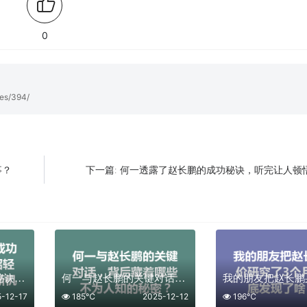
0
ves/394/
事？
何一透露了赵长鹏的成功秘诀，听完让人顿
下一篇:
揭秘币安赵长鹏成功秘诀，学会这3招轻松把握加密货币新机遇！
何一与赵长鹏的关键对话，背后藏着哪些不为人知的秘密？
5-12-17
185℃
2025-12-12
196℃