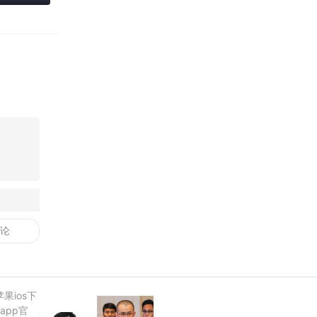
苹果ios下
app官