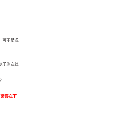
。可不是说
孩子则在社
？
有需要在下