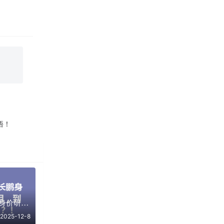
悟！
我的朋友把赵长鹏身价研究了3个月，到底发现了啥？！
2025-12-8