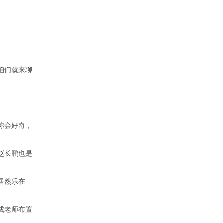
咱们就来聊
你会好奇，
赵长鹏
也是
居然乐在
成老师布置