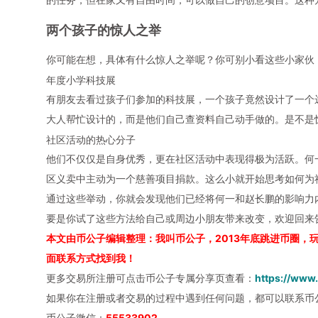
两个孩子的惊人之举
你可能在想，具体有什么惊人之举呢？你可别小看这些小家伙
年度小学科技展
有朋友去看过孩子们参加的科技展，一个孩子竟然设计了一个
大人帮忙设计的，而是他们自己查资料自己动手做的。是不是
社区活动的热心分子
他们不仅仅是自身优秀，更在社区活动中表现得极为活跃。何
区义卖中主动为一个慈善项目捐款。这么小就开始思考如何为
通过这些举动，你就会发现他们已经将何一和赵长鹏的影响力
要是你试了这些方法给自己或周边小朋友带来改变，欢迎回来
本文由币公子编辑整理：我叫币公子，2013年底跳进币圈，
面联系方式找到我！
更多交易所注册可点击币公子专属分享页查看：
https://www
如果你在注册或者交易的过程中遇到任何问题，都可以联系币
币公子微信：
55533902