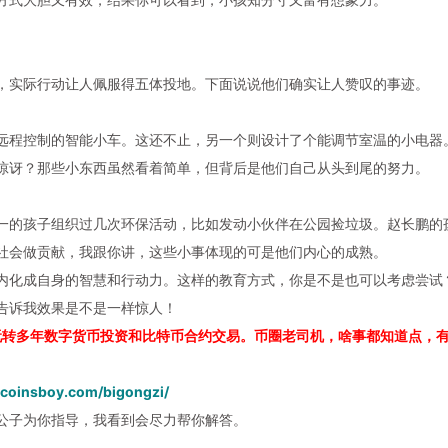
，实际行动让人佩服得五体投地。下面说说他们确实让人赞叹的事迹。
远程控制的智能小车。这还不止，另一个则设计了个能调节室温的小电器
惊讶？那些小东西虽然看着简单，但背后是他们自己从头到尾的努力。
一的孩子组织过几次环保活动，比如发动小伙伴在公园捡垃圾。赵长鹏的
社会做贡献，我跟你讲，这些小事体现的可是他们内心的成熟。
内化成自身的智慧和行动力。这样的教育方式，你是不是也可以考虑尝试
告诉我效果是不是一样惊人！
玩转多年数字货币投资和比特币合约交易。币圈老司机，啥事都知道点，
.coinsboy.com/bigongzi/
公子为你指导，我看到会尽力帮你解答。