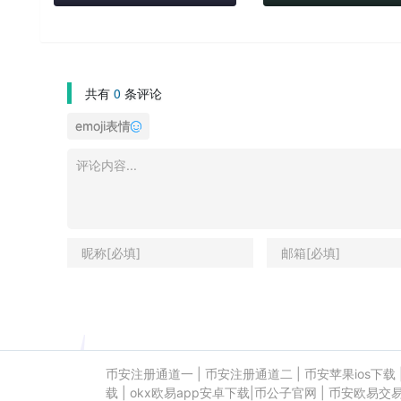
共有
0
条评论
emoji表情
币安注册通道一
|
币安注册通道二
|
币安苹果ios下载
载
|
okx欧易app安卓下载
|
币公子官网
|
币安欧易交