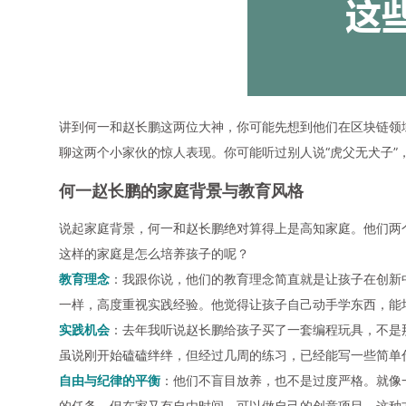
讲到
何一
和
赵长鹏
这两位大神，你可能先想到他们在区块链领
聊这两个小家伙的惊人表现。你可能听过别人说“虎父无犬子”
何一
赵长鹏
的
家庭背景
与教育风格
说起
家庭背景
，
何一
和
赵长鹏
绝对算得上是高知家庭。他们两
这样的家庭是怎么培养孩子的呢？
教育理念
：我跟你说，他们的
教育理念
简直就是让孩子在创新
一样，高度重视实践经验。他觉得让孩子自己动手学东西，能
实践机会
：去年我听说赵长鹏给孩子买了一套编程玩具，不是
虽说刚开始磕磕绊绊，但经过几周的练习，已经能写一些简单
自由与纪律的平衡
：他们不盲目放养，也不是过度严格。就像
的任务，但在家又有自由时间，可以做自己的创意项目。这种