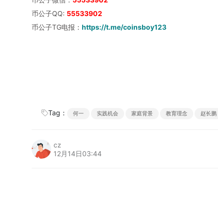
币公子QQ:
55533902
币公子TG电报：
https://t.me/coinsboy123
Tag：
何一
实践机会
家庭背景
教育理念
赵长鹏
cz
12月14日03:44