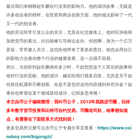
最后我们来聊聊赵长鹏在行业里的影响力。他的成功故事，无疑是
许多创业者的榜样。在投资和商业创新方面，他的做法影响了一代
又一代的创业者。
他的言论经常引发公众的关注，尤其在社交媒体上。他对区块链和
加密货币
的看法，往往能够引导舆论走向。你想啊，身为一个亿万
富翁，常常被人关注，这也给他带来了更多的责任。他也会用自己
的影响力去推动整个行业的健康发展，这一点很不容易。
所以，当你听到赵长鹏
身价
多少时，不妨想想这个人背后的故事和
他对行业的贡献。他的成功，确实给我们很多启发，尤其是关于如
何抓住机遇和不断创新。你是不是也对这些内容感到有些兴奋？如
果你也希望在某个领域获得成功，记得多思考哦！
本文由币公子编辑整理：我叫币公子，2013年底跳进币圈，玩转
多年数字货币投资和比特币合约交易。币圈老司机，啥事都知道
点，有需要在下面联系方式找到我！
更多交易所注册可点击币公子专属分享页查看：
https://www.coi
nsboy.com/bigongzi/