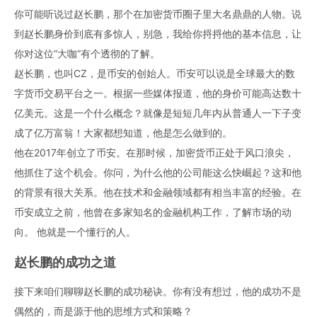
你可能听说过
赵长鹏
，那个在
加密货币
圈子里大名鼎鼎的人物。说
到
赵长鹏
身价
到底有多惊人，别急，我给你捋捋他的基本信息，让
你对这位“大咖”有个透彻的了解。
赵长鹏
，也叫CZ，是
币安
的创始人。
币安
可以说是全球最大的数
字货币交易平台之一。根据一些媒体报道，他的
身价
可能高达数十
亿美元。这是一个什么概念？就像是短短几年内从普通人一下子变
成了亿万富翁！大家都想知道，他是怎么做到的。
他在2017年创立了
币安
。在那时候，
加密货币
正处于风口浪尖，
他抓住了这个机会。你问，为什么他的公司能这么快崛起？这和他
的背景有很大关系。他在技术和金融领域都有相当丰富的经验。在
币安
成立之前，他曾在多家知名的金融机构工作，了解市场的动
向。 他就是一个懂行的人。
赵长鹏
的成功之道
接下来咱们聊聊赵长鹏的成功秘诀。你有没有想过，他的成功不是
偶然的，而是源于他的思维方式和策略？