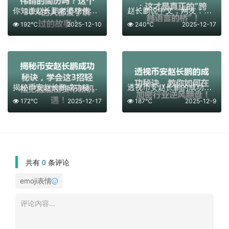
你知道赵长鹏老婆杨伟晴的简历吗？这个30%的人都没了解过的故事！
赵长鹏说中文，网友：这才是真正的“跨越语言的桥”！
192℃
2025-12-10
240℃
2025-12-17
揭秘币安赵长鹏成功秘诀，学会这3招轻松把握加密货币新机遇！
透视币安赵长鹏的成功秘诀，教你如何在加密行业逆风翻盘！
172℃
2025-12-17
187℃
2025-12-9
共有
0
条评论
emoji表情