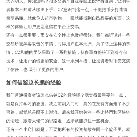
大的功夫。你知道吗？很多交易平台在界面上设计得复杂，让初学
者根本不知道从哪里下手。CZ意识到这一点，干脆把币安打造得
简明易懂。就像你去超市购物，一眼就能找到自己想要的东西，这
样的体验让用户更愿意留在平台上交易。
还有一点很重要，币安在安全性上也做得很好。我们都听说过一些
交易所被黑客攻击的事情，亏得用户血本无归。为了防止这样的事
情，CZ和他的团队采取了一系列措施，从多重身份验证到冷存储
技术，让用户的钱更加安全。这一系列举措，让投资者对币安充满
了信任，也 吸引了更多的用户。
如何借鉴
赵长鹏
的经验
我们普通投资者该怎么借鉴CZ的经验呢？我觉得最重要的一点，
就是保持学习的态度。我之前刚入门时，真的在投资方面走了不少
弯路，感觉总是跟不上潮流。后来我开始关注一些比特币和
区块链
的论坛，跟着大佬们的思路走，逐渐就能抓住一些机会。
还有一个小窍门就是，不要把所有的投资都放在同一个篮子里。就