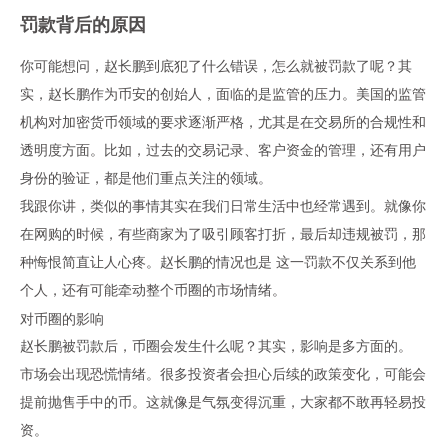
罚款背后的原因
你可能想问，
赵长鹏
到底犯了什么错误，怎么就被罚款了呢？其
实，
赵长鹏
作为币安的创始人，面临的是监管的压力。美国的监管
机构对
加密货币
领域的要求逐渐严格，尤其是在交易所的合规性和
透明度方面。比如，过去的交易记录、客户资金的管理，还有用户
身份的验证，都是他们重点关注的领域。
我跟你讲，类似的事情其实在我们日常生活中也经常遇到。就像你
在网购的时候，有些商家为了吸引顾客打折，最后却违规被罚，那
种悔恨简直让人心疼。
赵长鹏
的情况也是 这一罚款不仅关系到他
个人，还有可能牵动整个币圈的市场情绪。
对币圈的影响
赵长鹏
被罚款后，币圈会发生什么呢？其实，影响是多方面的。
市场会出现恐慌情绪。很多投资者会担心后续的政策变化，可能会
提前抛售手中的币。这就像是气氛变得沉重，大家都不敢再轻易投
资。