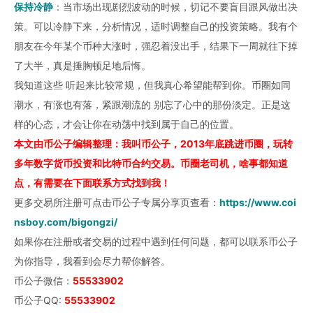
保持冷静
：当市场出现剧烈波动的时候，切记不要盲目跟风做出决
策。可以冷静下来，分析情况，适时调整自己的投资策略。我有个
朋友在今年某个币种大涨时，强忍着没出手，结果下一周就往下掉
了大半，真是捶胸顿足地后悔。
我知道这些 听起来比较常规，但我真心希望能帮到你。币圈如同
潮水，有涨也有落，紧跟潮流的 别忘了心中的那份淡定。正是这
样的心态，才会让你在动荡中找到属于自己的位置。
本文由币公子编辑整理：我叫币公子，2013年底跳进币圈，玩转
多年数字货币投资和比特币合约交易。币圈老司机，啥事都知道
点，有需要在下面联系方式找到我！
更多交易所注册可点击币公子专属分享页查看：
https://www.coi
nsboy.com/bigongzi/
如果你在注册或者交易的过程中遇到任何问题，都可以联系币公子
为你指导，我看到会尽力帮你解答。
币公子微信：
55533902
币公子QQ:
55533902