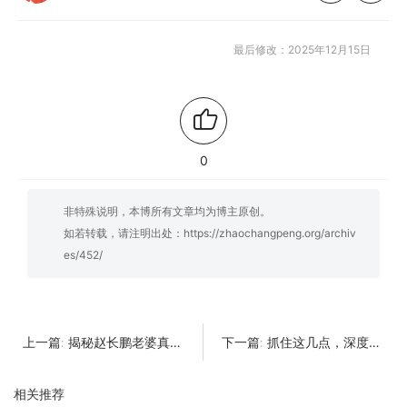
最后修改：2025年12月15日
0
非特殊说明，本博所有文章均为博主原创。
如若转载，请注明出处：
https://zhaochangpeng.org/archiv
es/452/
揭秘赵长鹏老婆真实身份；你不知道的那些秘密！
抓住这几点，深度解析赵长鹏与币安股份的未来走向！
上一篇:
下一篇:
相关推荐