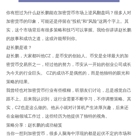
你有想过为什么
赵长鹏
能在
加密货币
市场上逆风翻盘吗？很多人对
加密货币
的印象，可能还是停留在“投机”和“风险”这两个字上。其
实，这个市场背后有很多
策略
和技巧可以掌握。我给你讲讲
赵长鹏
的故事和成功之道，这或许能帮到你。
赵长鹏
是谁？
赵长鹏
，大家都叫他CZ，是
币安
的创始人。
币安
是全球最大的
加
密货币
交易所之一，经过他的努力，
币安
从一开始的创业公司成长
为今天的行业巨头。 CZ的成功不是偶然的，而是他独特的眼光和
策略
的结果。
我曾经也对
加密货币
行业有些模糊，听朋友们讨论，总是感觉自己
跟不上。后来我认识到，这行业需要不断学习，不停调整
策略
。其
实，CZ也是这么做的。他从小就对计算机产生浓厚兴趣，后来还
在金融领域工作过，这些经历为他提供了独特的视角。
策略
分享：赵长鹏的成功秘笈
当你一想到加密货币，很多人脑海中浮现的都是起伏不定的市场和